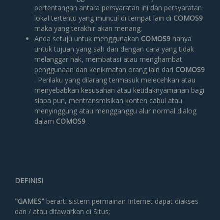
pertentangan antara persyaratan ini dan persyaratan
lokal tertentu yang muncul di tempat lain di
COMOS9
maka yang terakhir akan menang;
Anda setuju untuk menggunakan
COMOS9
hanya
untuk tujuan yang sah dan dengan cara yang tidak
melanggar hak, membatasi atau menghambat
penggunaan dan kenikmatan orang lain dari
COMOS9
. Perilaku yang dilarang termasuk melecehkan atau
menyebabkan kesusahan atau ketidaknyamanan bagi
siapa pun, mentransmisikan konten cabul atau
menyinggung atau mengganggu alur normal dialog
dalam
COMOS9
.
DEFINISI
"GAMES"
berarti sistem permainan Internet dapat diakses
dan / atau ditawarkan di Situs;