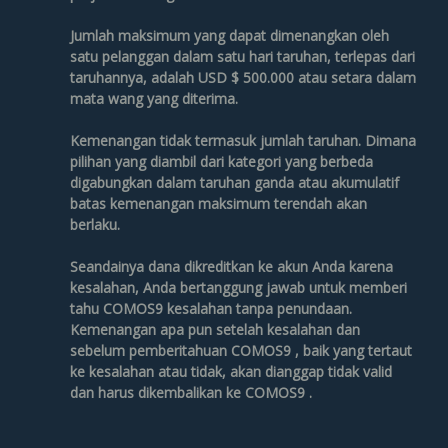
Jumlah maksimum yang dapat dimenangkan oleh
satu pelanggan dalam satu hari taruhan, terlepas dari
taruhannya, adalah USD $ 500.000 atau setara dalam
mata wang yang diterima.
Kemenangan tidak termasuk jumlah taruhan. Dimana
pilihan yang diambil dari kategori yang berbeda
digabungkan dalam taruhan ganda atau akumulatif
batas kemenangan maksimum terendah akan
berlaku.
Seandainya dana dikreditkan ke akun Anda karena
kesalahan, Anda bertanggung jawab untuk memberi
tahu
COMOS9
kesalahan tanpa penundaan.
Kemenangan apa pun setelah kesalahan dan
sebelum pemberitahuan
COMOS9
, baik yang tertaut
ke kesalahan atau tidak, akan dianggap tidak valid
dan harus dikembalikan ke
COMOS9
.