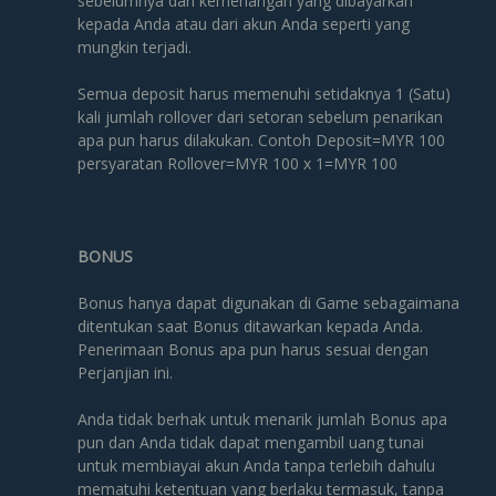
sebelumnya dari kemenangan yang dibayarkan
kepada Anda atau dari akun Anda seperti yang
mungkin terjadi.
Semua deposit harus memenuhi setidaknya 1 (Satu)
kali jumlah rollover dari setoran sebelum penarikan
apa pun harus dilakukan. Contoh Deposit=MYR 100
persyaratan Rollover=MYR 100 x 1=MYR 100
BONUS
Bonus hanya dapat digunakan di Game sebagaimana
ditentukan saat Bonus ditawarkan kepada Anda.
Penerimaan Bonus apa pun harus sesuai dengan
Perjanjian ini.
Anda tidak berhak untuk menarik jumlah Bonus apa
pun dan Anda tidak dapat mengambil uang tunai
untuk membiayai akun Anda tanpa terlebih dahulu
mematuhi ketentuan yang berlaku termasuk, tanpa