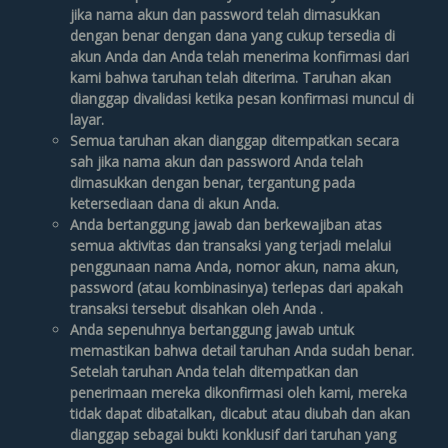
jika nama akun dan password telah dimasukkan
dengan benar dengan dana yang cukup tersedia di
akun Anda dan Anda telah menerima konfirmasi dari
kami bahwa taruhan telah diterima. Taruhan akan
dianggap divalidasi ketika pesan konfirmasi muncul di
layar.
Semua taruhan akan dianggap ditempatkan secara
sah jika nama akun dan password Anda telah
dimasukkan dengan benar, tergantung pada
ketersediaan dana di akun Anda.
Anda bertanggung jawab dan berkewajiban atas
semua aktivitas dan transaksi yang terjadi melalui
penggunaan nama Anda, nomor akun, nama akun,
password (atau kombinasinya) terlepas dari apakah
transaksi tersebut disahkan oleh Anda .
Anda sepenuhnya bertanggung jawab untuk
memastikan bahwa detail taruhan Anda sudah benar.
Setelah taruhan Anda telah ditempatkan dan
penerimaan mereka dikonfirmasi oleh kami, mereka
tidak dapat dibatalkan, dicabut atau diubah dan akan
dianggap sebagai bukti konklusif dari taruhan yang