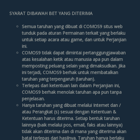
SYARAT DIBAWAH BET YANG DITERIMA
Semua taruhan yang dibuat di
COMOS9
situs web
tunduk pada aturan Permainan terkait yang berlaku
untuk setiap acara atau game, dan untuk Perjanjian
ini.
COMOS9
tidak dapat dimintai pertanggungjawaban
atas kesalahan ketik atau manusia apa pun dalam
memposting peluang selain yang dimaksudkan. Jika
ini terjadi,
COMOS9
berhak untuk membatalkan
taruhan yang terpengaruh (taruhan).
Terlepas dari ketentuan lain dalam Perjanjian ini,
COMOS9
berhak menolak taruhan apa pun tanpa
penjelasan.
Hanya taruhan yang dibuat melalui Internet dan /
atau Perangkat (s) sesuai dengan Ketentuan &
Ketentuan harus diterima. Setiap bentuk taruhan
lainnya (baik melalui pos, email, faks atau lainnya)
tidak akan diterima dan di mana yang diterima akan
batal terlepas dari hasilnya. Taruhan hanya berlaku