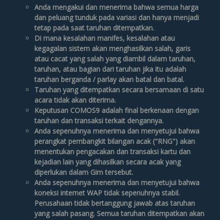
Anda mengakui dan menerima bahwa semua harga
dan peluang tunduk pada variasi dan hanya menjadi
tetap pada saat taruhan ditempatkan.
Di mana kesalahan manifes, kesalahan atau
kegagalan sistem akan menghasilkan salah, garis
atau cacat yang salah yang diambil dalam taruhan,
taruhan, atau bagian dari taruhan jika itu adalah
taruhan berganda / parlay akan batal dan batal.
Taruhan yang ditempatkan secara bersamaan di satu
acara tidak akan diterima.
Keputusan
COMOS9
adalah final berkenaan dengan
taruhan dan transaksi terkait dengannya.
Anda sepenuhnya menerima dan menyetujui bahwa
perangkat pembangkit bilangan acak ("RNG") akan
menentukan pengacakan dan transaksi kartu dan
kejadian lain yang dihasilkan secara acak yang
diperlukan dalam Gim tersebut.
Anda sepenuhnya menerima dan menyetujui bahwa
koneksi internet WAP tidak sepenuhnya stabil.
Perusahaan tidak bertanggung jawab atas taruhan
yang salah pasang. Semua taruhan ditempatkan akan