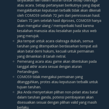
dinyatakan lain dalam aturan untuk setiap olahraga
atau acara. Setiap pertanyaan berikutnya yang dapat
mengakibatkan keputusan terbalik tidak akan dikenali
oleh
COMOS9
setelah 72 jam dari pemrosesan hasil.
Dalam 72 jam setelah hasil diproses,
COMOS9
hanya
akan mengatur ulang / memperbaiki hasil karena
kesalahan manusia atau kesalahan pada situs web
yang merujuk.
Jika tempat untuk acara olahraga diubah, semua
taruhan yang ditempatkan berdasarkan tempat asli
akan batal demi hukum, kecuali untuk permainan
yang dimainkan di tanah netral.
Pemenang acara atau game akan ditentukan pada
tanggal akhir acara sesuai dengan aturan
Pertandingan.
COMOS9
tidak mengakui permainan yang
ditangguhkan, protes atau keputusan terbalik untuk
tujuan taruhan.
Jika Anda menyertakan pilihan non-pelari atau batal
dalam taruhan ganda, potensi pembayaran akan
disesuaikan sesuai dengan pilihan valid yang masih
berlaku.