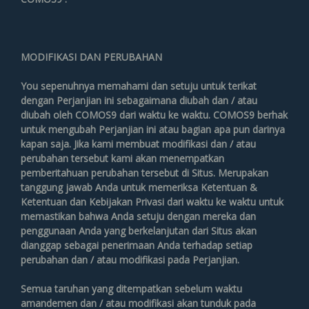
MODIFIKASI DAN PERUBAHAN
You sepenuhnya memahami dan setuju untuk terikat
dengan Perjanjian ini sebagaimana diubah dan / atau
diubah oleh
COMOS9
dari waktu ke waktu.
COMOS9
berhak
untuk mengubah Perjanjian ini atau bagian apa pun darinya
kapan saja. Jika kami membuat modifikasi dan / atau
perubahan tersebut kami akan menempatkan
pemberitahuan perubahan tersebut di Situs. Merupakan
tanggung jawab Anda untuk memeriksa Ketentuan &
Ketentuan dan Kebijakan Privasi dari waktu ke waktu untuk
memastikan bahwa Anda setuju dengan mereka dan
penggunaan Anda yang berkelanjutan dari Situs akan
dianggap sebagai penerimaan Anda terhadap setiap
perubahan dan / atau modifikasi pada Perjanjian.
Semua taruhan yang ditempatkan sebelum waktu
amandemen dan / atau modifikasi akan tunduk pada