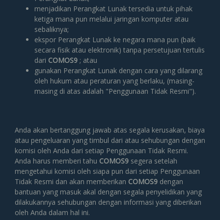
menjadikan Perangkat Lunak tersedia untuk pihak
ketiga mana pun melalui jaringan komputer atau
sebaliknya;
ekspor Perangkat Lunak ke negara mana pun (baik
secara fisik atau elektronik) tanpa persetujuan tertulis
dari
COMOS9
; atau
gunakan Perangkat Lunak dengan cara yang dilarang
oleh hukum atau peraturan yang berlaku, (masing-
masing di atas adalah "Penggunaan Tidak Resmi").
Anda akan bertanggung jawab atas segala kerusakan, biaya
atau pengeluaran yang timbul dari atau sehubungan dengan
komisi oleh Anda dari setiap Penggunaan Tidak Resmi.
Anda harus memberi tahu
COMOS9
segera setelah
mengetahui komisi oleh siapa pun dari setiap Penggunaan
Tidak Resmi dan akan memberikan
COMOS9
dengan
bantuan yang masuk akal dengan segala penyelidikan yang
dilakukannya sehubungan dengan informasi yang diberikan
oleh Anda dalam hal ini.