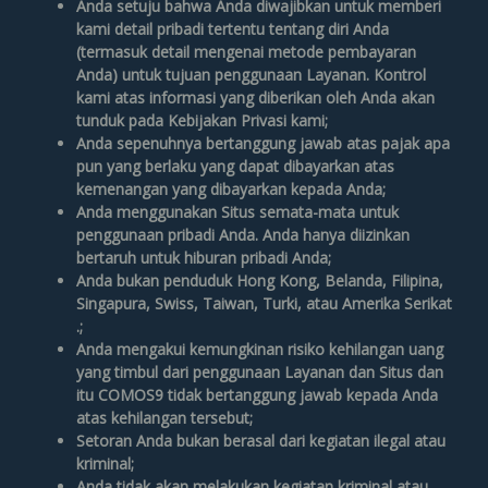
Anda setuju bahwa Anda diwajibkan untuk memberi
kami detail pribadi tertentu tentang diri Anda
(termasuk detail mengenai metode pembayaran
Anda) untuk tujuan penggunaan Layanan. Kontrol
kami atas informasi yang diberikan oleh Anda akan
tunduk pada Kebijakan Privasi kami;
Anda sepenuhnya bertanggung jawab atas pajak apa
pun yang berlaku yang dapat dibayarkan atas
kemenangan yang dibayarkan kepada Anda;
Anda menggunakan Situs semata-mata untuk
penggunaan pribadi Anda. Anda hanya diizinkan
bertaruh untuk hiburan pribadi Anda;
Anda bukan penduduk Hong Kong, Belanda, Filipina,
Singapura, Swiss, Taiwan, Turki, atau Amerika Serikat
.;
Anda mengakui kemungkinan risiko kehilangan uang
yang timbul dari penggunaan Layanan dan Situs dan
itu
COMOS9
tidak bertanggung jawab kepada Anda
atas kehilangan tersebut;
Setoran Anda bukan berasal dari kegiatan ilegal atau
kriminal;
Anda tidak akan melakukan kegiatan kriminal atau