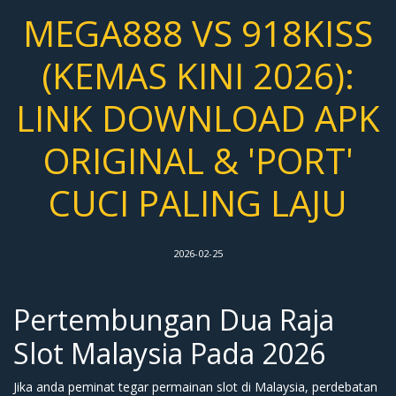
MEGA888 VS 918KISS
(KEMAS KINI 2026):
LINK DOWNLOAD APK
ORIGINAL & 'PORT'
CUCI PALING LAJU
2026-02-25
Pertembungan Dua Raja
Slot Malaysia Pada 2026
Jika anda peminat tegar permainan slot di Malaysia, perdebatan