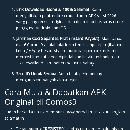
Link Download Rasmi & 100% Selamat:
Kami
menyediakan pautan (link) muat turun APK versi 2026
yang paling terkini, original, dan dijamin bebas virus untuk
pengguna Android dan iOS.
Jaminan Cuci Sepantas Kilat (Instant Payout):
Main tanpa
risau! Comos9 adalah platform terus tanpa ejen. Jika anda
kena
Jackpot
besar, sistem automasi perbankan kami
memastikan duit anda dipindahkan ke akaun bank atau
TNG eWallet dalam beberapa minit sahaja.
Satu ID Untuk Semua:
Anda tidak perlu pening
menguruskan banyak akaun ejen.
Cara Mula & Dapatkan APK
Original di Comos9
Sudah bersedia untuk memburu
Jackpot
malam ini? Ikuti langkah
selamat ini:
Tekan butang
"REGISTER"
di atas untuk membuka akaun